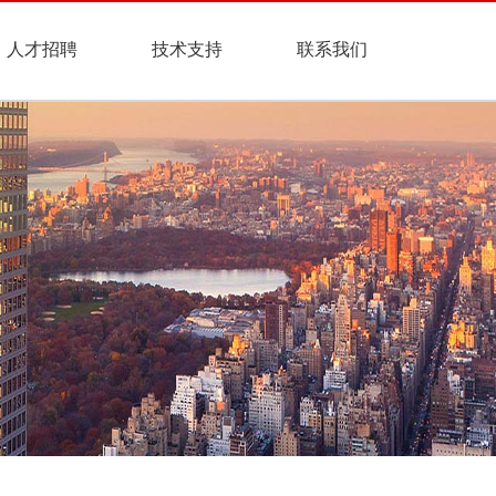
人才招聘
技术支持
联系我们