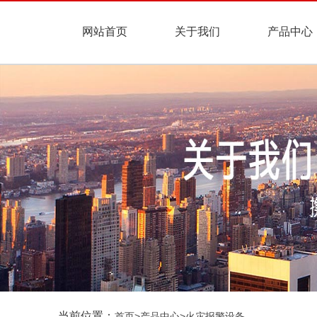
网站首页
关于我们
产品中心
当前位置：
首页>
产品中心>
火灾报警设备