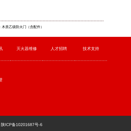
：
木质乙级防火门（含配件）
讯
灭火器维修
人才招聘
技术支持
理
：
陕ICP备10201687号-6