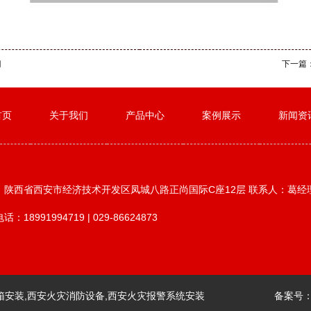
门
下一篇
首页
关于我们
产品中心
案例展示
新闻资
：陕西省西安市经济技术开发区凤城八路正尚国际C座12层 联系人：葛经
话：18991994719 | 029-86624873
箱安装,西安火灾消防设备,西安火灾报警系统安装
备案号