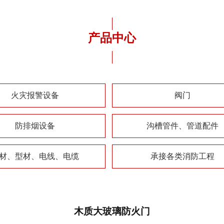
产品中心
火灾报警设备
阀门
防排烟设备
沟槽管件、管道配件
材、型材、电线、电缆
承接各类消防工程
木质大玻璃防火门