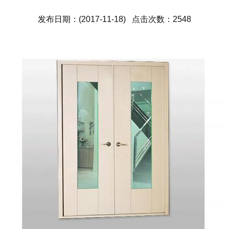
发布日期：(2017-11-18) 点击次数：2548